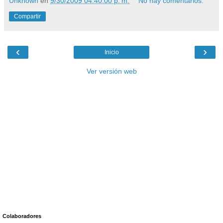
Unknown
en
9/30/2009 04:40:00 p. m.
No hay comentarios:
Compartir
‹
›
Inicio
Ver versión web
Colaboradores