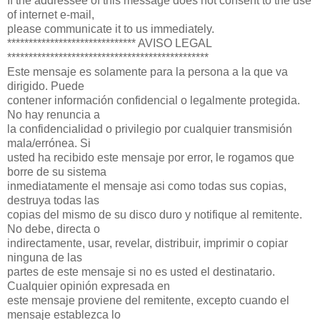
If the addressee of this message does not consent to the use
of internet e-mail,
please communicate it to us immediately.
****************************** AVISO LEGAL
***********************************************
Este mensaje es solamente para la persona a la que va
dirigido. Puede
contener información confidencial o legalmente protegida.
No hay renuncia a
la confidencialidad o privilegio por cualquier transmisión
mala/errónea. Si
usted ha recibido este mensaje por error, le rogamos que
borre de su sistema
inmediatamente el mensaje asi como todas sus copias,
destruya todas las
copias del mismo de su disco duro y notifique al remitente.
No debe, directa o
indirectamente, usar, revelar, distribuir, imprimir o copiar
ninguna de las
partes de este mensaje si no es usted el destinatario.
Cualquier opinión expresada en
este mensaje proviene del remitente, excepto cuando el
mensaje establezca lo