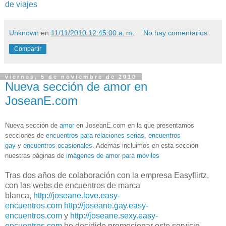
de viajes
Unknown
en
11/11/2010 12:45:00 a. m.
No hay comentarios:
Compartir
viernes, 5 de noviembre de 2010
Nueva sección de amor en
JoseanE.com
Nueva sección de
amor
en JoseanE.com en la que presentamos
secciones de
encuentros para relaciones serias
,
encuentros
gay
y
encuentros ocasionales
. Además incluimos en esta sección
nuestras páginas de
imágenes de amor para móviles
Tras dos años de colaboración con la empresa Easyflirtz,
con las webs de encuentros de marca
blanca,
http://joseane.love.easy-
encuentros.com
http://joseane.gay.easy-
encuentros.com
y
http://joseane.sexy.easy-
encuentros.com
he decidido promocionar este servicio